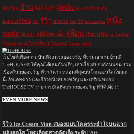
บ้าน
ผู้หญิง
ผีอำ
ผีเข้า
นักเรียน
มหาวิทยาลัย
พระ
หนัง
รีวิว
มอเตอร์ไซค์
รถ
ลาจาก
วัด
สหมงคลฟิล์ม
ลิฟท์
เพื่อน
หอพัก
อุบัติเหตุ
เด็ก
แฟน
เสียง
ห้องน้ำ
แม่
โทรศัพท์
โรงเรียน
โรงพยาบาล
โรงแรม
ไสยศาสตร์
เว็บไซต์เพื่อความบันเทิงแนวสยองขวัญ ที่รวมเอาเกมบ้านผี
TheHOUSE® ให้คุณได้เล่นกันฟรีๆ, เล่าเรื่องสยองก่อนนอน รวม
เรื่องสั้นสยองขวัญ ที่ว่ากันว่า หลอนที่สุดบนโลกออนไลน์ขณะ
นี้, อัพเดทข่าว และรีวิวหนังสยองขวัญ และเตรียมพบกับ
TheHOUSE TV รายการบันเทิงแนวสยองขวัญ ที่นี่ที่เดียว!
EVEN MORE NEWS
รีวิว Ice Cream Man สยองแบบโคตรระยำใจบนฉาก
หลังสดใส โหดเลือดสาดจัดเต็มระดับ 20+