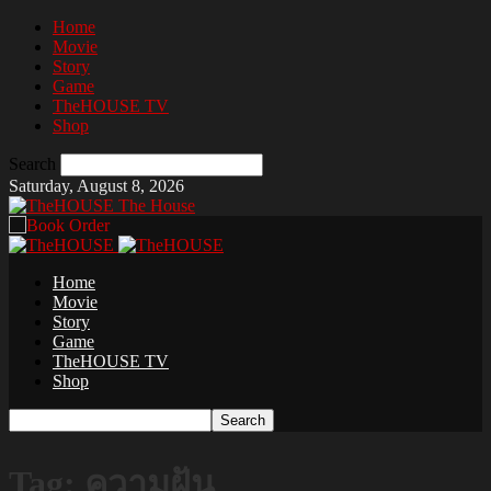
Home
Movie
Story
Game
TheHOUSE TV
Shop
Search
Saturday, August 8, 2026
The House
Home
Movie
Story
Game
TheHOUSE TV
Shop
Tag: ความฝัน