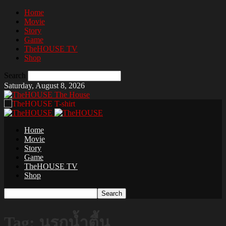
Home
Movie
Story
Game
TheHOUSE TV
Shop
Search
Saturday, August 8, 2026
The House
Home
Movie
Story
Game
TheHOUSE TV
Shop
Tag: นรกน้ำตื้น