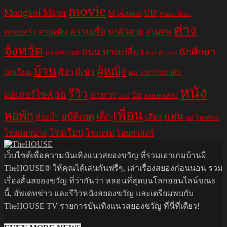
movie
Mongkol Major
M pictures
UIP
Warner Bros.
ต่าง
ความเชื่อ
ฆ่าตัวตาย
งานศพ
ครอบครัว
ความฝัน
จังหวัด
ถนน
ทางเปลี่ยว
นักศึกษา
ต่างประเทศ
ท้อง
ท้าทาย
บ้าน
ผู้หญิง
ผีอำ
ผีเข้า
นักเรียน
มหาวิทยาลัย
พระ
หนัง
รีวิว
มอเตอร์ไซค์
รถ
ลาจาก
วัด
สหมงคลฟิล์ม
ลิฟท์
เพื่อน
หอพัก
อุบัติเหตุ
เด็ก
แฟน
เสียง
ห้องน้ำ
แม่
โทรศัพท์
โรงเรียน
โรงพยาบาล
โรงแรม
ไสยศาสตร์
เว็บไซต์เพื่อความบันเทิงแนวสยองขวัญ ที่รวมเอาเกมบ้านผี
TheHOUSE® ให้คุณได้เล่นกันฟรีๆ, เล่าเรื่องสยองก่อนนอน รวม
เรื่องสั้นสยองขวัญ ที่ว่ากันว่า หลอนที่สุดบนโลกออนไลน์ขณะ
นี้, อัพเดทข่าว และรีวิวหนังสยองขวัญ และเตรียมพบกับ
TheHOUSE TV รายการบันเทิงแนวสยองขวัญ ที่นี่ที่เดียว!