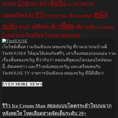
บ้าน
ผู้หญิง
ผีอำ
ผีเข้า
นักเรียน
มหาวิทยาลัย
พระ
หนัง
รีวิว
มอเตอร์ไซค์
รถ
ลาจาก
วัด
สหมงคลฟิล์ม
ลิฟท์
เพื่อน
หอพัก
อุบัติเหตุ
เด็ก
แฟน
เสียง
ห้องน้ำ
แม่
โทรศัพท์
โรงเรียน
โรงพยาบาล
โรงแรม
ไสยศาสตร์
เว็บไซต์เพื่อความบันเทิงแนวสยองขวัญ ที่รวมเอาเกมบ้านผี
TheHOUSE® ให้คุณได้เล่นกันฟรีๆ, เล่าเรื่องสยองก่อนนอน รวม
เรื่องสั้นสยองขวัญ ที่ว่ากันว่า หลอนที่สุดบนโลกออนไลน์ขณะ
นี้, อัพเดทข่าว และรีวิวหนังสยองขวัญ และเตรียมพบกับ
TheHOUSE TV รายการบันเทิงแนวสยองขวัญ ที่นี่ที่เดียว!
EVEN MORE NEWS
รีวิว Ice Cream Man สยองแบบโคตรระยำใจบนฉาก
หลังสดใส โหดเลือดสาดจัดเต็มระดับ 20+