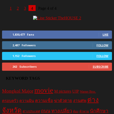
1
2
3
4
Page 4 of 4
1,830,477
Fans
LIKE
2,487
Followers
FOLLOW
1,152
Followers
FOLLOW
262
Subscribers
SUBSCRIBE
KEYWORD TAGS
movie
Mongkol Major
M pictures
UIP
Warner Bros.
ต่าง
ความเชื่อ
ฆ่าตัวตาย
งานศพ
ครอบครัว
ความฝัน
จังหวัด
ถนน
ทางเปลี่ยว
นักศึกษา
ต่างประเทศ
ท้อง
ท้าทาย