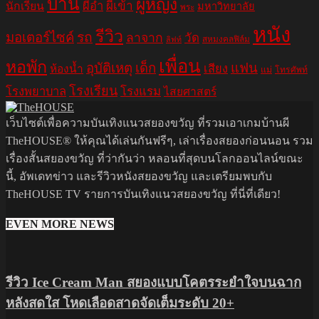
บ้าน
ผู้หญิง
ผีอำ
ผีเข้า
นักเรียน
มหาวิทยาลัย
พระ
หนัง
รีวิว
มอเตอร์ไซค์
รถ
ลาจาก
วัด
สหมงคลฟิล์ม
ลิฟท์
เพื่อน
หอพัก
อุบัติเหตุ
เด็ก
แฟน
เสียง
ห้องน้ำ
แม่
โทรศัพท์
โรงเรียน
โรงพยาบาล
โรงแรม
ไสยศาสตร์
เว็บไซต์เพื่อความบันเทิงแนวสยองขวัญ ที่รวมเอาเกมบ้านผี
TheHOUSE® ให้คุณได้เล่นกันฟรีๆ, เล่าเรื่องสยองก่อนนอน รวม
เรื่องสั้นสยองขวัญ ที่ว่ากันว่า หลอนที่สุดบนโลกออนไลน์ขณะ
นี้, อัพเดทข่าว และรีวิวหนังสยองขวัญ และเตรียมพบกับ
TheHOUSE TV รายการบันเทิงแนวสยองขวัญ ที่นี่ที่เดียว!
EVEN MORE NEWS
รีวิว Ice Cream Man สยองแบบโคตรระยำใจบนฉาก
หลังสดใส โหดเลือดสาดจัดเต็มระดับ 20+