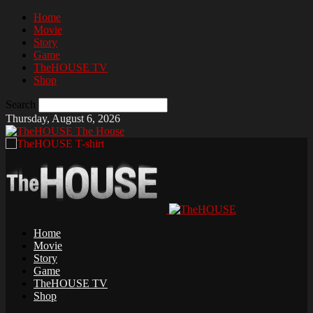
Home
Movie
Story
Game
TheHOUSE TV
Shop
Search
Thursday, August 6, 2026
The House
Home
Movie
Story
Game
TheHOUSE TV
Shop