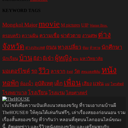
KEYWORD TAGS
movie
Mongkol Major
M pictures
UIP
Warner Bros.
ต่าง
ความเชื่อ
ฆ่าตัวตาย
งานศพ
ครอบครัว
ความฝัน
จังหวัด
ถนน
ทางเปลี่ยว
นักศึกษา
ต่างประเทศ
ท้อง
ท้าทาย
บ้าน
ผู้หญิง
ผีอำ
ผีเข้า
นักเรียน
มหาวิทยาลัย
พระ
หนัง
รีวิว
มอเตอร์ไซค์
รถ
ลาจาก
วัด
สหมงคลฟิล์ม
ลิฟท์
เพื่อน
หอพัก
อุบัติเหตุ
เด็ก
แฟน
เสียง
ห้องน้ำ
แม่
โทรศัพท์
โรงเรียน
โรงพยาบาล
โรงแรม
ไสยศาสตร์
เว็บไซต์เพื่อความบันเทิงแนวสยองขวัญ ที่รวมเอาเกมบ้านผี
TheHOUSE® ให้คุณได้เล่นกันฟรีๆ, เล่าเรื่องสยองก่อนนอน รวม
เรื่องสั้นสยองขวัญ ที่ว่ากันว่า หลอนที่สุดบนโลกออนไลน์ขณะ
นี้, อัพเดทข่าว และรีวิวหนังสยองขวัญ และเตรียมพบกับ