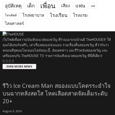
เพื่อน
อุบัติเหตุ
เด็ก
แฟน
เสียง
แม่
โรงพยาบาล
โรงเรียน
โรงแรม
โทรศัพท์
ไสยศาสตร์
เว็บไซต์เพื่อความบันเทิงแนวสยองขวัญ ที่รวมเอาเกมบ้านผี TheHOUSE® ให้
คุณได้เล่นกันฟรีๆ, เล่าเรื่องสยองก่อนนอน รวมเรื่องสั้นสยองขวัญ ที่ว่ากันว่า
หลอนที่สุดบนโลกออนไลน์ขณะนี้, อัพเดทข่าว และรีวิวหนังสยองขวัญ และ
เตรียมพบกับ TheHOUSE TV รายการบันเทิงแนวสยองขวัญ ที่นี่ที่เดียว!
EVEN MORE NEWS
รีวิว Ice Cream Man สยองแบบโคตรระยำใจ
บนฉากหลังสดใส โหดเลือดสาดจัดเต็มระดับ
20+
August 6, 2026