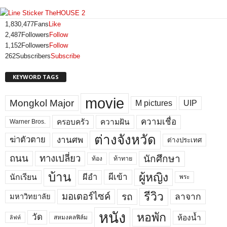
1,830,477
Fans
Like
2,487
Followers
Follow
1,152
Followers
Follow
262
Subscribers
Subscribe
KEYWORD TAGS
movie
Mongkol Major
M pictures
UIP
ความเชื่อ
ครอบครัว
ความฝัน
Warner Bros.
ต่างจังหวัด
งานศพ
ฆ่าตัวตาย
ต่างประเทศ
ถนน
ทางเปลี่ยว
นักศึกษา
ท้อง
ท้าทาย
บ้าน
ผู้หญิง
ผีเข้า
ผีอำ
นักเรียน
พระ
รีวิว
มอเตอร์ไซค์
รถ
ลาจาก
มหาวิทยาลัย
หนัง
หอพัก
วัด
ห้องน้ำ
สหมงคลฟิล์ม
ลิฟท์